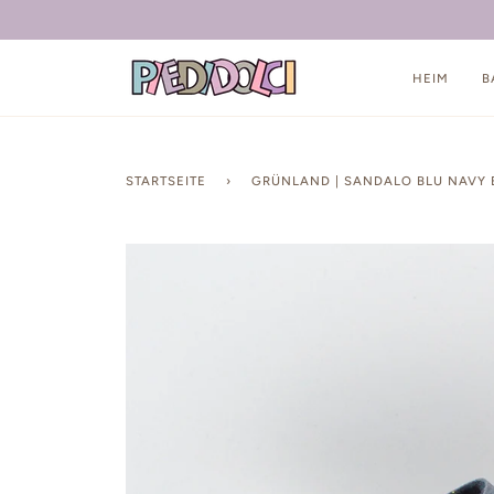
Direkt
zum
Inhalt
HEIM
B
STARTSEITE
›
GRÜNLAND | SANDALO BLU NAVY 