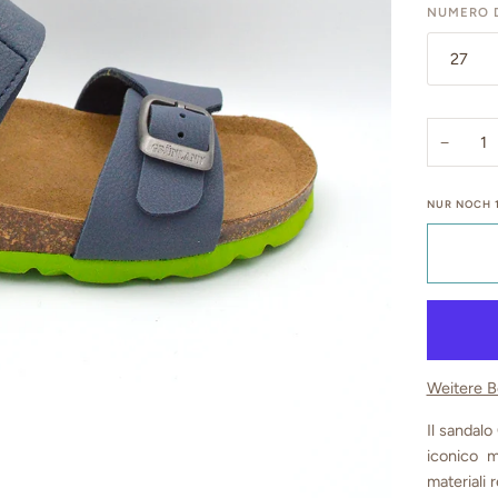
NUMERO D
27
−
NUR NOCH
Weitere B
Il sandalo
iconico ma
materiali 