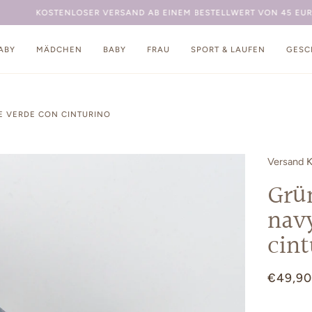
KOSTENLOSER VERSAND AB EINEM BESTELLWERT VON 45 EURO
ABY
MÄDCHEN
BABY
FRAU
SPORT & LAUFEN
GESC
E VERDE CON CINTURINO
Versand
Grün
nav
cint
€49,90