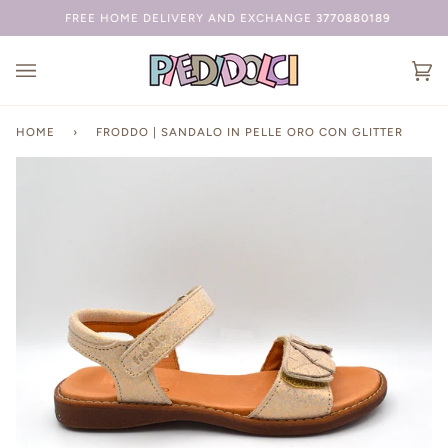
Salta
FREE HOME DELIVERY AND EXCHANGE
3770880189
Ca
(0
HOME
›
FRODDO | SANDALO IN PELLE ORO CON GLITTER