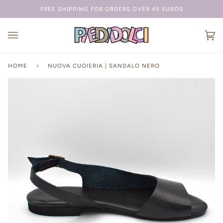
Salta
FREE SHIPPING FOR ORDERS OVER 45 EUROS
Ca
(0
HOME
›
NUOVA CUOIERIA | SANDALO NERO