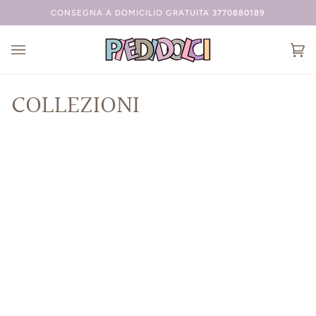
Passer
CONSEGNA A DOMICILIO GRATUITA
3770880189
au
contenu
Ch
(0
COLLEZIONI