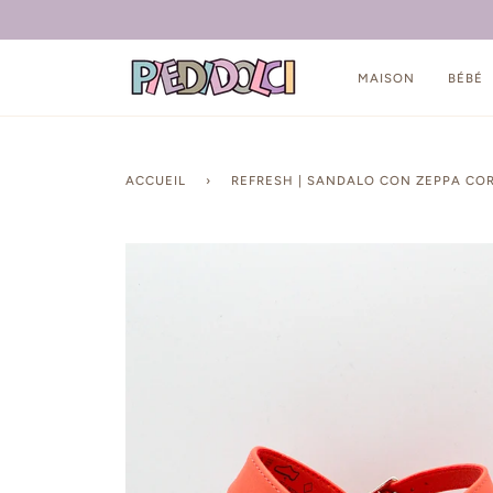
Passer
au
contenu
MAISON
BÉBÉ
ACCUEIL
›
REFRESH | SANDALO CON ZEPPA CO