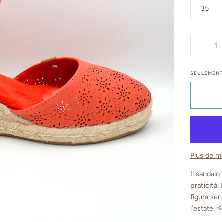
35
−
SEULEMEN
Plus de m
Il sandal
praticità
.
figura sen
l’estate. 