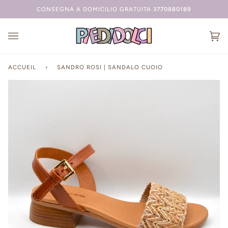
Passer
CONSEGNA A DOMICILIO GRATUITA
3770880189
au
contenu
Ch
(0
ACCUEIL
›
SANDRO ROSI | SANDALO CUOIO