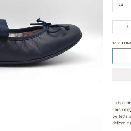
24
−
SOLO
1
RIMA
La
balleri
cerca eleg
perfetta p
delicati e r