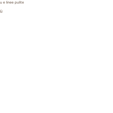
lu e linee pulite
iù