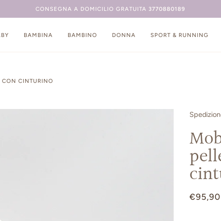
SPEDIZIONE
ABY
BAMBINA
BAMBINO
DONNA
SPORT & RUNNING
A CON CINTURINO
Spedizio
Mobi
pell
cint
€95,90