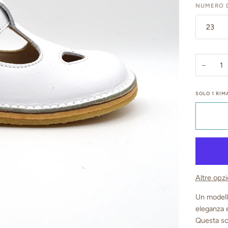
NUMERO D
23
−
SOLO
1
RIMA
Altre opz
Un modell
eleganza e
Questa sc