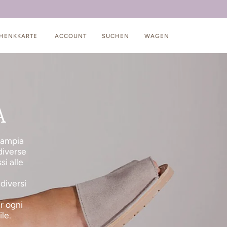
HENKKARTE
ACCOUNT
SUCHEN
WAGEN
A
n’ampia
diverse
si alle
diversi
r ogni
le.