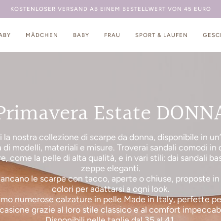
KOSTENLOSE LIEFERUNG UND UMTAUSCH NACH HAUSE
3770880189
ABY
MÄDCHEN
BABY
FRAU
SPORT & LAUFEN
GESC
Primavera Estate DONN
 la nostra collezione di scarpe da donna, disponibile in u
à di modelli, materiali e misure. Troverai sandali comodi in 
re, come la pelle di alta qualità, e in vari stili: dai sandali bas
zeppe eleganti.
ncano le scarpe con tacco, aperte o chiuse, proposte in 
colori per adattarsi a ogni look.
amo numerose calzature in pelle Made in Italy, perfette pe
casione grazie al loro stile classico e al comfort impeccabi
Disponibili nelle taglie dal 35 al 41.