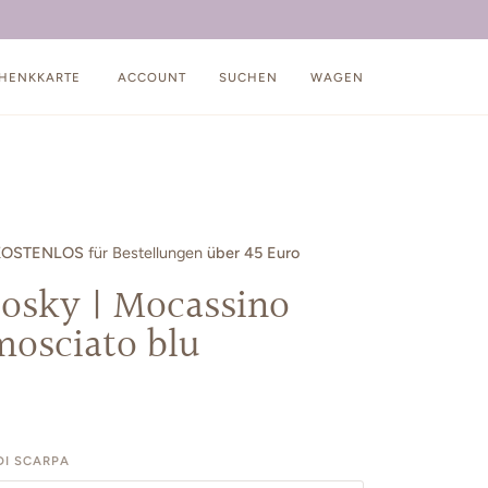
FERUNG UND UMTAUSCH NACH HAUSE
3770880189
HENKKARTE
ACCOUNT
SUCHEN
WAGEN
KOSTENLOS
für Bestellungen
über 45 Euro
losky | Mocassino
mosciato blu
I SCARPA