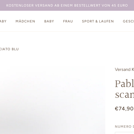
KOSTENLOSE LIE
ABY
MÄDCHEN
BABY
FRAU
SPORT & LAUFEN
GESC
CIATO BLU
Versand
Pab
sca
€74,90
NUMERO D