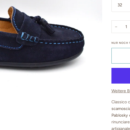
32
−
NUR NOCH
Weitere B
Classico 
scamoscia
Pablosky
è
rinunciare
artigianale