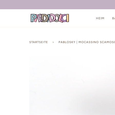
Direkt
zum
Inhalt
HEIM
B
STARTSEITE
›
PABLOSKY | MOCASSINO SCAMOS